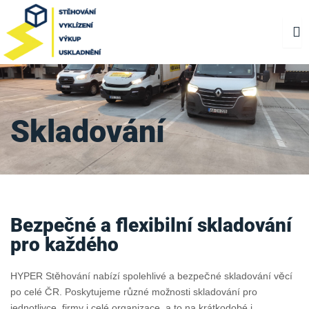
Přeskočit
na
obsah
Skladování
Bezpečné a flexibilní skladování
pro každého
HYPER Stěhování nabízí spolehlivé a bezpečné skladování věcí
po celé ČR. Poskytujeme různé možnosti skladování pro
jednotlivce, firmy i celé organizace, a to na krátkodobé i