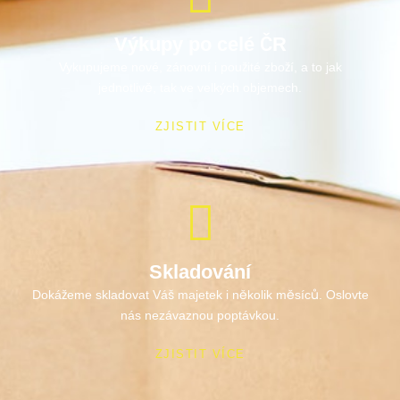
Výkupy po celé ČR
Vykupujeme nové, zánovní i použité zboží, a to jak
jednotlivě, tak ve velkých objemech.
ZJISTIT VÍCE
Skladování
Dokážeme skladovat Váš majetek i několik měsíců. Oslovte
nás nezávaznou poptávkou.
ZJISTIT VÍCE