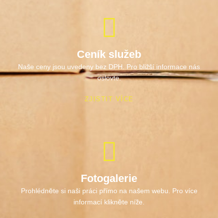
Ceník služeb
Naše ceny jsou uvedeny bez DPH. Pro bližší informace nás
oslovte.
ZJISTIT VÍCE
Fotogalerie
Prohlédněte si naši práci přímo na našem webu. Pro více
informací klikněte níže.