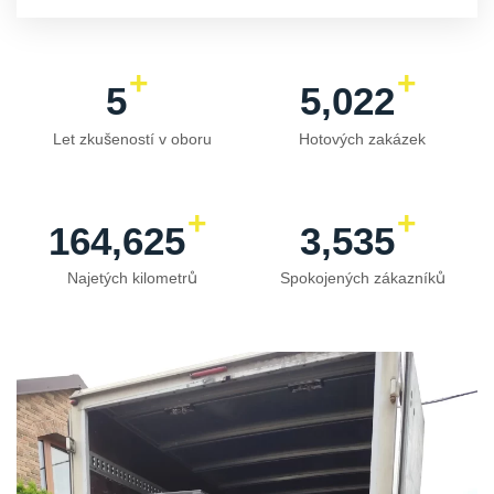
+
+
7
7,274
Let zkušeností v oboru
Hotových zakázek
+
+
240,586
5,166
Najetých kilometrů
Spokojených zákazníků