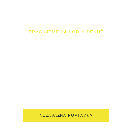
PRACUJEME 24 HODIN DENNĚ
Stěhování 24/7,
včetně víkendů
Naše služby nabízíme téměř 24 hodin denně. Práce provádíme i
o víkendech a svátcích a to bez příplatků. Využijte jednotné ceny
po celé ČR a vyplňte nezávaznou poptávku.
NEZÁVAZNÁ POPTÁVKA