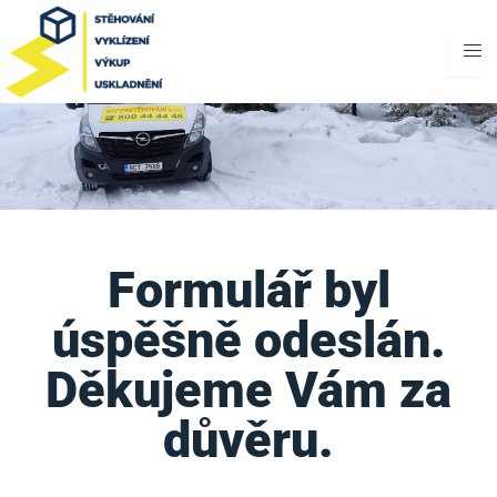
Přeskočit
na
obsah
Formulář byl
úspěšně odeslán.
Děkujeme Vám za
důvěru.