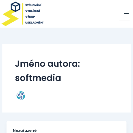
Přeskočit
na
obsah
Jméno autora:
softmedia
Nezařazené