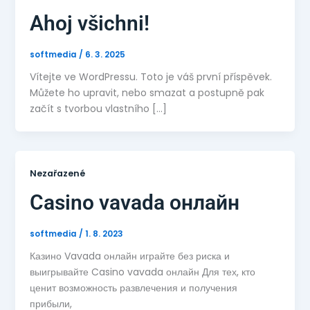
Ahoj všichni!
softmedia
/
6. 3. 2025
Vítejte ve WordPressu. Toto je váš první příspěvek.
Můžete ho upravit, nebo smazat a postupně pak
začít s tvorbou vlastního […]
Nezařazené
Casino vavada онлайн
softmedia
/
1. 8. 2023
Казино Vavada онлайн играйте без риска и
выигрывайте Casino vavada онлайн Для тех, кто
ценит возможность развлечения и получения
прибыли,